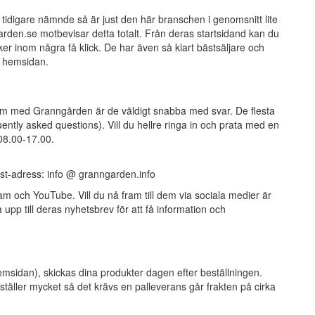
 tidigare nämnde så är just den här branschen i genomsnitt lite
den.se motbevisar detta totalt. Från deras startsidand kan du
er inom några få klick. De har även så klart bästsäljare och
å hemsidan.
blem med Granngården är de väldigt snabba med svar. De flesta
ently asked questions). Vill du hellre ringa in och prata med en
 08.00-17.00.
ost-adress: info @ granngarden.info
m och YouTube. Vill du nå fram till dem via sociala medier är
upp till deras nyhetsbrev för att få information och
msidan), skickas dina produkter dagen efter beställningen.
täller mycket så det krävs en palleverans går frakten på cirka