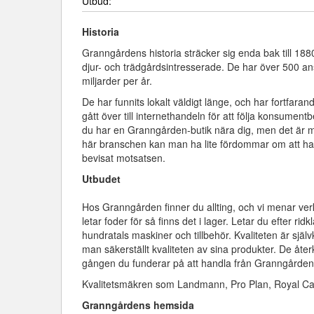
Utbud:
Historia
Granngårdens historia sträcker sig enda bak till 1880
djur- och trädgårdsintresserade. De har över 500 an
miljarder per år.
De har funnits lokalt väldigt länge, och har fortfaran
gått över till internethandeln för att följa konsument
du har en Granngården-butik nära dig, men det är m
här branschen kan man ha lite fördommar om att ha
bevisat motsatsen.
Utbudet
Hos Granngården finner du allting, och vi menar verkl
letar foder för så finns det i lager. Letar du efter ri
hundratals maskiner och tillbehör. Kvaliteten är själ
man säkerställt kvaliteten av sina produkter. De å
gången du funderar på att handla från Granngården 
Kvalitetsmäkren som Landmann, Pro Plan, Royal Cani
Granngårdens hemsida