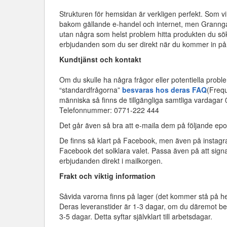
Strukturen för hemsidan är verkligen perfekt. Som vi
bakom gällande e-handel och internet, men Granngar
utan några som helst problem hitta produkten du sök
erbjudanden som du ser direkt när du kommer in p
Kundtjänst och kontakt
Om du skulle ha några frågor eller potentiella pro
“standardfrågorna”
besvaras hos deras FAQ
(Frequ
människa så finns de tillgängliga samtliga vardagar
Telefonnummer: 0771-222 444
Det går även så bra att e-maila dem på följande ep
De finns så klart på Facebook, men även på instagra
Facebook det solklara valet. Passa även på att signa 
erbjudanden direkt i mailkorgen.
Frakt och viktig information
Såvida varorna finns på lager (det kommer stå på he
Deras leveranstider är 1-3 dagar, om du däremot bes
3-5 dagar. Detta syftar självklart till arbetsdagar.