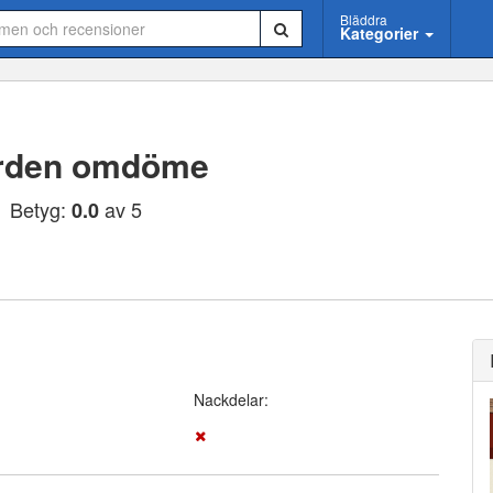
Bläddra
Kategorier
rden omdöme
Betyg:
av 5
0.0
Nackdelar: