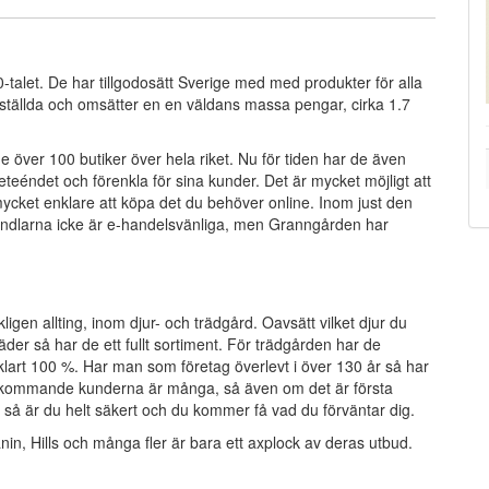
-talet. De har tillgodosätt Sverige med med produkter för alla
ställda och omsätter en en väldans massa pengar, cirka 1.7
de över 100 butiker över hela riket. Nu för tiden har de även
beteéndet och förenkla för sina kunder. Det är mycket möjligt att
ycket enklare att köpa det du behöver online. Inom just den
ndlarna icke är e-handelsvänliga, men Granngården har
igen allting, inom djur- och trädgård. Oavsätt vilket djur du
dkläder så har de ett fullt sortiment. För trädgården har de
vklart 100 %. Har man som företag överlevt i över 130 år så har
terkommande kunderna är många, så även om det är första
så är du helt säkert och du kommer få vad du förväntar dig.
n, Hills och många fler är bara ett axplock av deras utbud.