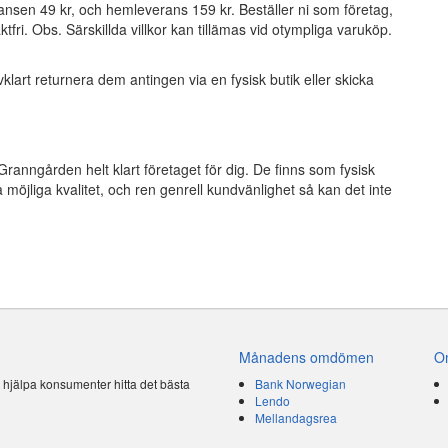
ansen 49 kr, och hemleverans 159 kr. Beställer ni som företag,
fri. Obs. Särskillda villkor kan tillämas vid otympliga varuköp.
lvklart returnera dem antingen via en fysisk butik eller skicka
Granngården helt klart företaget för dig. De finns som fysisk
 möjliga kvalitet, och ren genrell kundvänlighet så kan det inte
Månadens omdömen
O
t hjälpa konsumenter hitta det bästa
Bank Norwegian
Lendo
Mellandagsrea