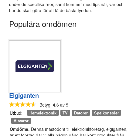
under de specifika reor, samt kommer med tips när, var och
hur du skall göra för att få de bästa fynden.
Populära omdömen
Elgiganten
Betyg:
4.6
av 5
Hemelektronik
TV
Datorer
Spelkonsoler
Utbud:
Vitvaror
Omdöme:
Denna mastodont till elektronikföretag, elgiganten,
är ett företag där vi alla någon gång har köpt produkter från.