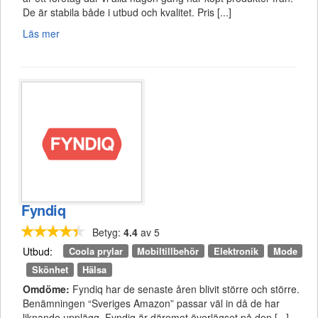
De är stabila både i utbud och kvalitet. Pris [...]
Läs mer
Fyndiq
Betyg:
4.4
av 5
Coola prylar
Mobiltillbehör
Elektronik
Mode
Utbud:
Skönhet
Hälsa
Omdöme:
Fyndiq har de senaste åren blivit större och större.
Benämningen “Sveriges Amazon” passar väl in då de har
liknande upplägg. Fyndiq är däremot överlägset på den [...]